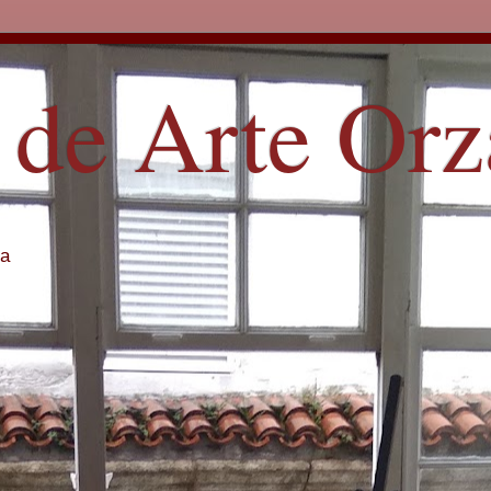
 de Arte Or
ña