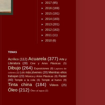
►
2017
(95)
►
2016
(169)
►
2015
(191)
►
2014
(183)
►
2013
(201)
►
2012
(162)
►
2011
(11)
►
2010
(6)
TEMAS
Acuarela
(377)
Acrílico
(112)
Arte y
Literatura
(28)
Cine y Artes Plásticas
(5)
Dibujo
(264)
Exposiciones
(8)
Lapices de
Los más jóvenes
(20)
Mientras ellos
colores
(3)
trabajan
(23)
Pastel
Música y Artes Plásticas
(8)
(40)
Temple a la cola
(6)
Temple al huevo
(8)
Tinta china
(184)
Vídeos
(25)
Óleo
(212)
Óleo al agua
(2)