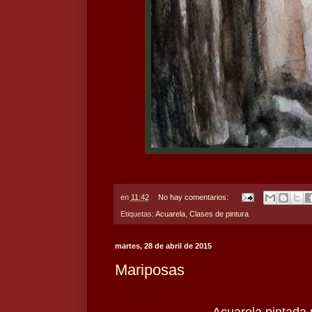
en
11:42
No hay comentarios:
Etiquetas:
Acuarela
,
Clases de pintura
martes, 28 de abril de 2015
Mariposas
Acuarela pintada p