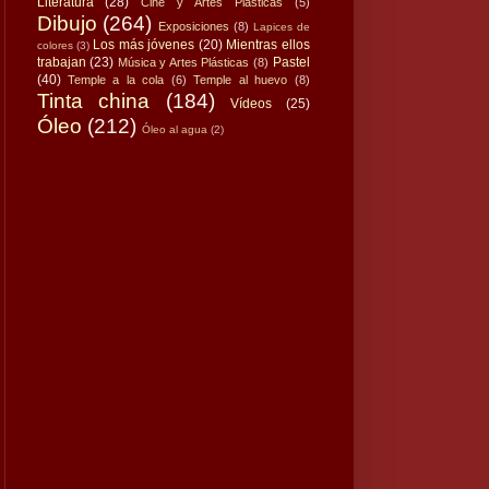
Literatura
(28)
Cine y Artes Plásticas
(5)
Dibujo
(264)
Exposiciones
(8)
Lapices de
Los más jóvenes
(20)
Mientras ellos
colores
(3)
trabajan
(23)
Pastel
Música y Artes Plásticas
(8)
(40)
Temple a la cola
(6)
Temple al huevo
(8)
Tinta china
(184)
Vídeos
(25)
Óleo
(212)
Óleo al agua
(2)