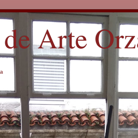
 de Arte Or
ña