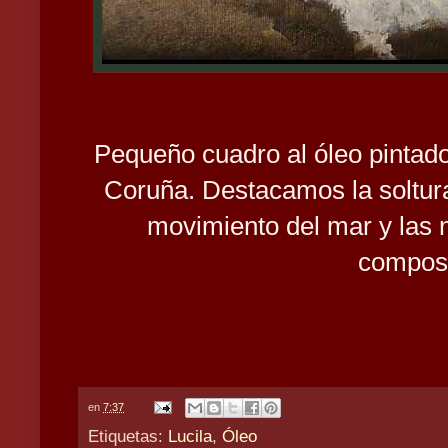
Pequeño cuadro al óleo pintado
Coruña. Destacamos la soltura
movimiento del mar y las n
composi
en
7:37
Etiquetas:
Lucila
,
Óleo