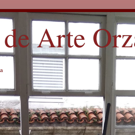
 de Arte Or
ña