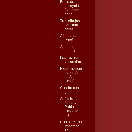
Busto de
escayola.
óleo sobre
papel
Tres dibujos
con tinta
china
Afrodita de
Praxíteles I
Apunte del
natural
Los trazos de
la canción
Expresionism
o alemán
en A
Coruña
Cuadro con
gato
Análisis de la
forma y
Pablo
Gargallo
(5)
Copia de una
fotografía
en