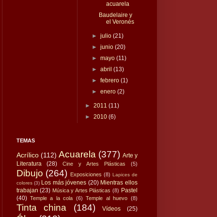
acuarela
Baudelaire y
el Veronés
►
julio
(21)
►
junio
(20)
►
mayo
(11)
►
abril
(13)
►
febrero
(1)
►
enero
(2)
►
2011
(11)
►
2010
(6)
TEMAS
Acuarela
(377)
Acrílico
(112)
Arte y
Literatura
(28)
Cine y Artes Plásticas
(5)
Dibujo
(264)
Exposiciones
(8)
Lapices de
Los más jóvenes
(20)
Mientras ellos
colores
(3)
trabajan
(23)
Pastel
Música y Artes Plásticas
(8)
(40)
Temple a la cola
(6)
Temple al huevo
(8)
Tinta china
(184)
Vídeos
(25)