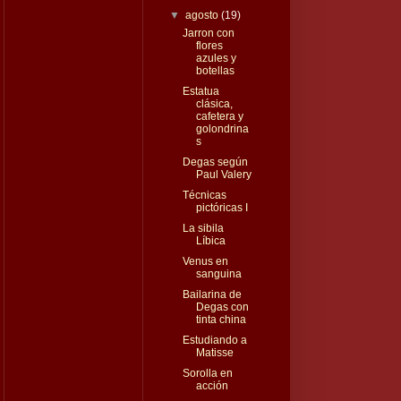
▼
agosto
(19)
Jarron con
flores
azules y
botellas
Estatua
clásica,
cafetera y
golondrina
s
Degas según
Paul Valery
Técnicas
pictóricas I
La sibila
Líbica
Venus en
sanguina
Bailarina de
Degas con
tinta china
Estudiando a
Matisse
Sorolla en
acción