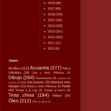
►
2018
(48)
►
2017
(95)
►
2016
(169)
►
2015
(191)
►
2014
(183)
►
2013
(201)
►
2012
(162)
►
2011
(11)
►
2010
(6)
TEMAS
Acuarela
(377)
Acrílico
(112)
Arte y
Literatura
(28)
Cine y Artes Plásticas
(5)
Dibujo
(264)
Exposiciones
(8)
Lapices de
Los más jóvenes
(20)
Mientras ellos
colores
(3)
trabajan
(23)
Pastel
Música y Artes Plásticas
(8)
(40)
Temple a la cola
(6)
Temple al huevo
(8)
Tinta china
(184)
Vídeos
(25)
Óleo
(212)
Óleo al agua
(2)