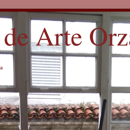
 de Arte Or
ña