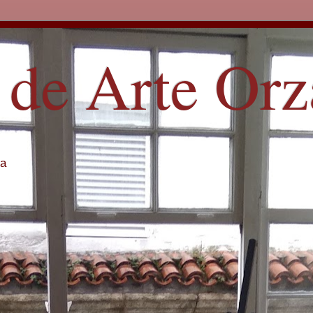
 de Arte Or
ña