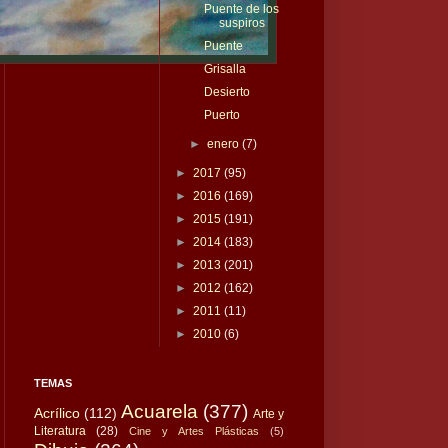
Puente de los
suspiros
Puente
Grisalla
Desierto
Puerto
►
enero
(7)
►
2017
(95)
►
2016
(169)
►
2015
(191)
►
2014
(183)
►
2013
(201)
►
2012
(162)
►
2011
(11)
►
2010
(6)
TEMAS
Acuarela
(377)
Acrílico
(112)
Arte y
Literatura
(28)
Cine y Artes Plásticas
(5)