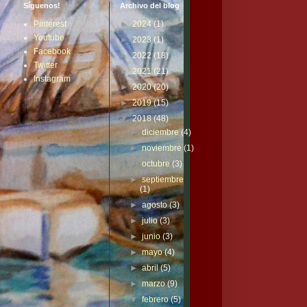
Síguenos!
Archivo del blog
Pinterest
►
2024
(1)
Youtube
►
2023
(1)
Facebook
►
2022
(18)
Twitter
►
2021
(21)
Instagram
►
2020
(20)
►
2019
(15)
▼
2018
(48)
►
diciembre
(4)
►
noviembre
(1)
►
octubre
(3)
►
septiembre
(1)
►
agosto
(3)
►
julio
(3)
►
junio
(3)
►
mayo
(4)
►
abril
(5)
►
marzo
(9)
▼
febrero
(5)