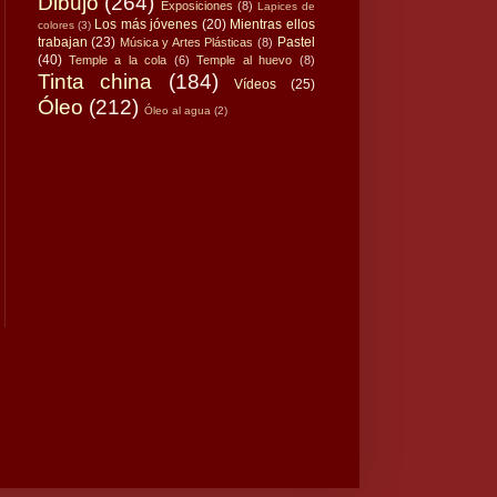
Dibujo
(264)
Exposiciones
(8)
Lapices de
Los más jóvenes
(20)
Mientras ellos
colores
(3)
trabajan
(23)
Pastel
Música y Artes Plásticas
(8)
(40)
Temple a la cola
(6)
Temple al huevo
(8)
Tinta china
(184)
Vídeos
(25)
Óleo
(212)
Óleo al agua
(2)