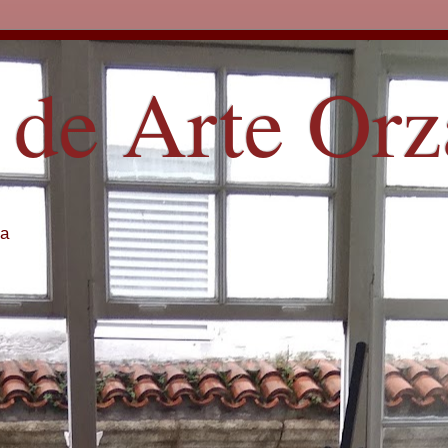
 de Arte Or
ña