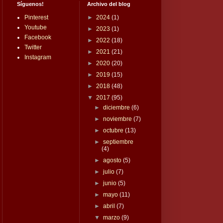
Síguenos!
Archivo del blog
Pinterest
►
2024
(1)
Youtube
►
2023
(1)
Facebook
►
2022
(18)
Twitter
►
2021
(21)
Instagram
►
2020
(20)
►
2019
(15)
►
2018
(48)
▼
2017
(95)
►
diciembre
(6)
►
noviembre
(7)
►
octubre
(13)
►
septiembre
(4)
►
agosto
(5)
►
julio
(7)
►
junio
(5)
►
mayo
(11)
►
abril
(7)
▼
marzo
(9)