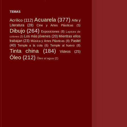
TEMAS
Acuarela
(377)
Acrílico
(112)
Arte y
Literatura
(28)
Cine y Artes Plásticas
(5)
Dibujo
(264)
Exposiciones
(8)
Lapices de
Los más jóvenes
(20)
Mientras ellos
colores
(3)
trabajan
(23)
Pastel
Música y Artes Plásticas
(8)
(40)
Temple a la cola
(6)
Temple al huevo
(8)
Tinta china
(184)
Vídeos
(25)
Óleo
(212)
Óleo al agua
(2)