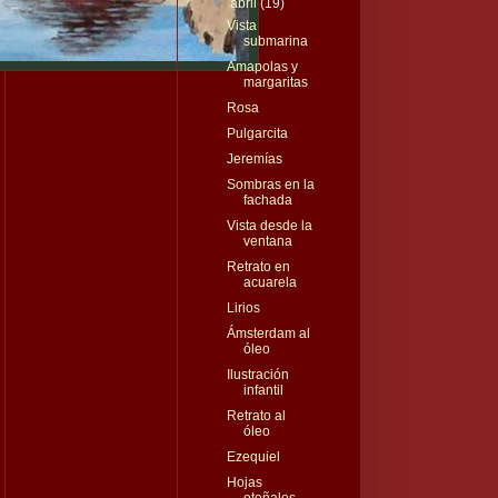
▼
abril
(19)
Vista
submarina
Amapolas y
margaritas
Rosa
Pulgarcita
Jeremías
Sombras en la
fachada
Vista desde la
ventana
Retrato en
acuarela
Lirios
Ámsterdam al
óleo
Ilustración
infantil
Retrato al
óleo
Ezequiel
Hojas
otoñales