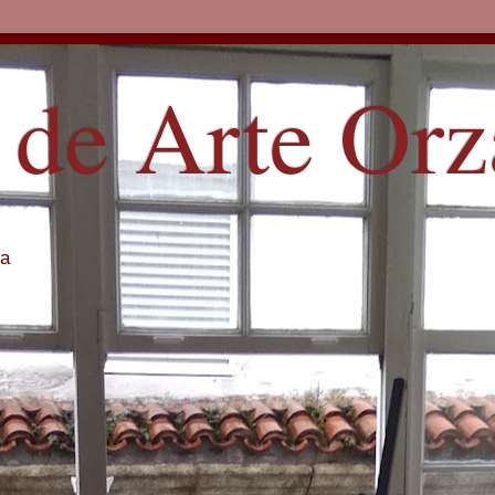
 de Arte Or
ña