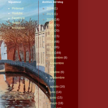
Síguenos!
Archivo del blog
Pinterest
►
2024
(1)
Youtube
►
2023
(1)
Facebook
►
2022
(18)
Twitter
►
2021
(21)
Instagram
►
2020
(20)
►
2019
(15)
►
2018
(48)
►
2017
(95)
▼
2016
(169)
►
diciembre
(8)
►
noviembre
(12)
►
octubre
(6)
►
septiembre
(12)
►
agosto
(16)
►
julio
(14)
►
junio
(15)
►
mayo
(18)