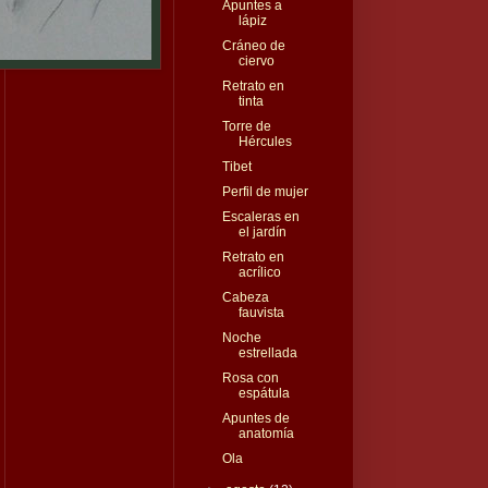
Apuntes a
lápiz
Cráneo de
ciervo
Retrato en
tinta
Torre de
Hércules
Tibet
Perfil de mujer
Escaleras en
el jardín
Retrato en
acrílico
Cabeza
fauvista
Noche
estrellada
Rosa con
espátula
Apuntes de
anatomía
Ola