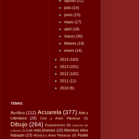
►
agosto
(12)
►
julio
(14)
►
junio
(15)
►
mayo
(17)
►
abril
(18)
►
marzo
(30)
►
febrero
(19)
►
enero
(14)
►
2014
(183)
►
2013
(201)
►
2012
(162)
►
2011
(11)
►
2010
(6)
TEMAS
Acuarela
(377)
Acrílico
(112)
Arte y
Literatura
(28)
Cine y Artes Plásticas
(5)
Dibujo
(264)
Exposiciones
(8)
Lapices de
Los más jóvenes
(20)
Mientras ellos
colores
(3)
trabajan
(23)
Pastel
Música y Artes Plásticas
(8)