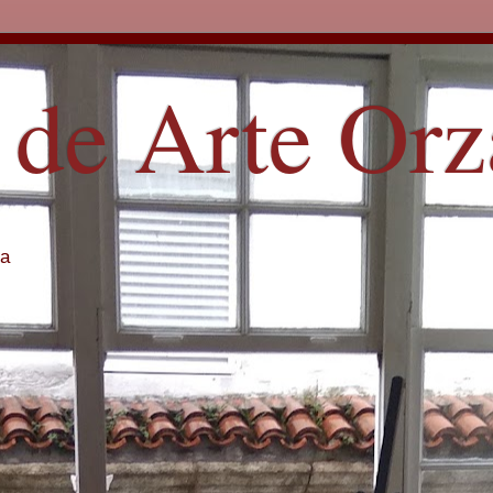
 de Arte Or
ña