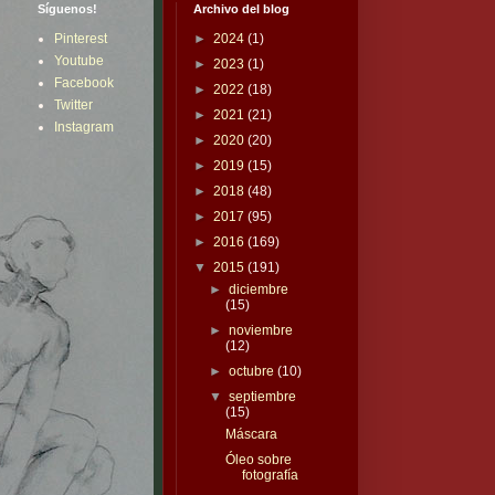
Síguenos!
Archivo del blog
Pinterest
►
2024
(1)
Youtube
►
2023
(1)
Facebook
►
2022
(18)
Twitter
►
2021
(21)
Instagram
►
2020
(20)
►
2019
(15)
►
2018
(48)
►
2017
(95)
►
2016
(169)
▼
2015
(191)
►
diciembre
(15)
►
noviembre
(12)
►
octubre
(10)
▼
septiembre
(15)
Máscara
Óleo sobre
fotografía