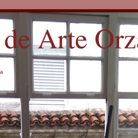
 de Arte Or
ña