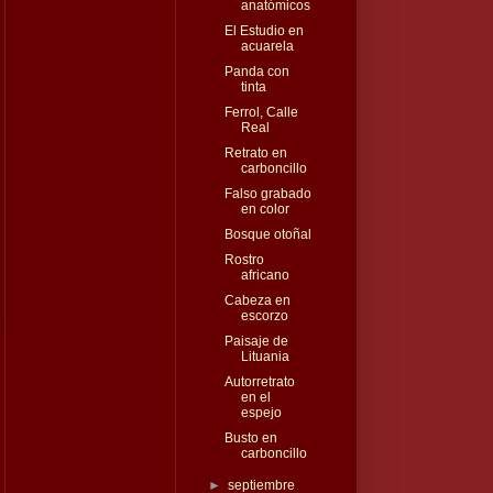
anatómicos
El Estudio en
acuarela
Panda con
tinta
Ferrol, Calle
Real
Retrato en
carboncillo
Falso grabado
en color
Bosque otoñal
Rostro
africano
Cabeza en
escorzo
Paisaje de
Lituania
Autorretrato
en el
espejo
Busto en
carboncillo
►
septiembre