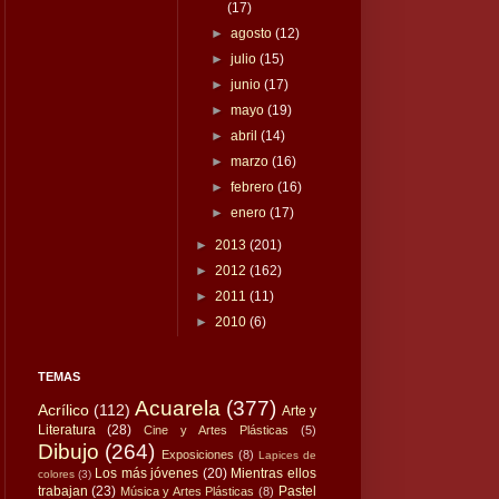
(17)
►
agosto
(12)
►
julio
(15)
►
junio
(17)
►
mayo
(19)
►
abril
(14)
►
marzo
(16)
►
febrero
(16)
►
enero
(17)
►
2013
(201)
►
2012
(162)
►
2011
(11)
►
2010
(6)
TEMAS
Acuarela
(377)
Acrílico
(112)
Arte y
Literatura
(28)
Cine y Artes Plásticas
(5)
Dibujo
(264)
Exposiciones
(8)
Lapices de
Los más jóvenes
(20)
Mientras ellos
colores
(3)
trabajan
(23)
Pastel
Música y Artes Plásticas
(8)