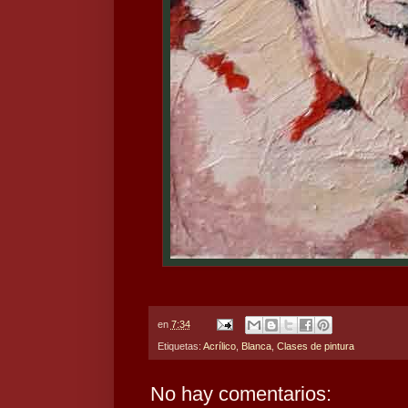
en
7:34
Etiquetas:
Acrílico
,
Blanca
,
Clases de pintura
No hay comentarios: