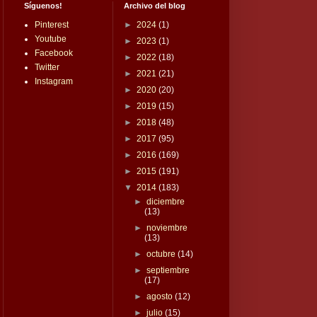
Síguenos!
Archivo del blog
Pinterest
►
2024
(1)
Youtube
►
2023
(1)
Facebook
►
2022
(18)
Twitter
►
2021
(21)
Instagram
►
2020
(20)
►
2019
(15)
►
2018
(48)
►
2017
(95)
►
2016
(169)
►
2015
(191)
▼
2014
(183)
►
diciembre
(13)
►
noviembre
(13)
►
octubre
(14)
►
septiembre
(17)
►
agosto
(12)
►
julio
(15)