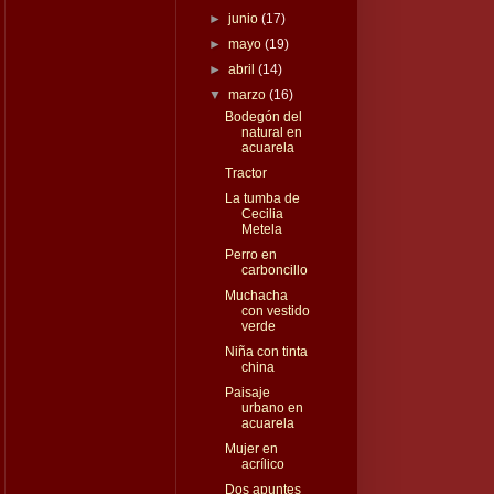
►
junio
(17)
►
mayo
(19)
►
abril
(14)
▼
marzo
(16)
Bodegón del
natural en
acuarela
Tractor
La tumba de
Cecilia
Metela
Perro en
carboncillo
Muchacha
con vestido
verde
Niña con tinta
china
Paisaje
urbano en
acuarela
Mujer en
acrílico
Dos apuntes