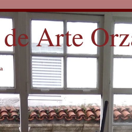
 de Arte Or
ña