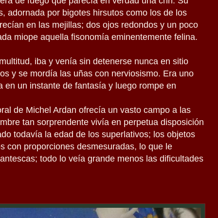
era de fuego que parecía en verdad una crin. Su
s, adornada por bigotes hirsutos como los de los
crecían en las mejillas; dos ojos redondos y un poco
ada miope aquella fisonomía eminentemente felina.
multitud, iba y venía sin detenerse nunca en sitio
dos y se mordía las uñas con nerviosismo. Era uno
a en un instante de fantasía y luego rompe en
al de Michel Ardan ofrecía un vasto campo a las
ombre tan sorprendente vivía en perpetua disposición
do todavía la edad de los superlativos; los objetos
jos con proporciones desmesuradas, lo que le
antescas; todo lo veía grande menos las dificultades