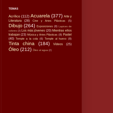
TEMAS
Acuarela
(377)
Acrílico
(112)
Arte y
Literatura
(28)
Cine y Artes Plásticas
(5)
Dibujo
(264)
Exposiciones
(8)
Lapices de
Los más jóvenes
(20)
Mientras ellos
colores
(3)
trabajan
(23)
Pastel
Música y Artes Plásticas
(8)
(40)
Temple a la cola
(6)
Temple al huevo
(8)
Tinta china
(184)
Vídeos
(25)
Óleo
(212)
Óleo al agua
(2)